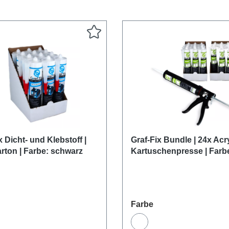
x Dicht- und Klebstoff |
Graf-Fix Bundle | 24x Acry
rton | Farbe: schwarz
Kartuschenpresse | Farb
uswählen
auswählen
Farbe
rz
Weiß