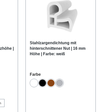
Stahlzargendichtung mit
Ho
zhöhe |
hinterschnittener Nut | 16 mm
Ho
Höhe | Farbe: weiß
Fa
auswählen
Farbe
Fa
Weiß
Schwarz
Braun
Grau
en
m