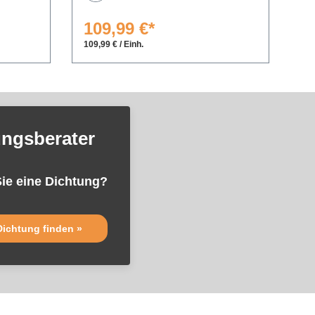
109,99 €*
9
109,99 € / Einh.
9,9
ungsberater
ie eine Dichtung?
Dichtung finden »