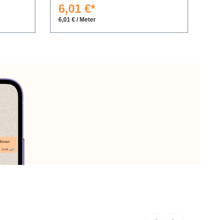
6,01 €*
6
6,01 € / Meter
6,2