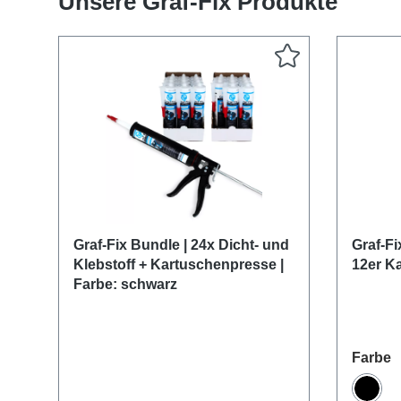
Unsere Graf-Fix Produkte
Produktgalerie überspringen
Graf-Fix Bundle | 24x Dicht- und
Graf-Fi
Klebstoff + Kartuschenpresse |
12er Ka
Farbe: schwarz
a
Farbe
Schwa