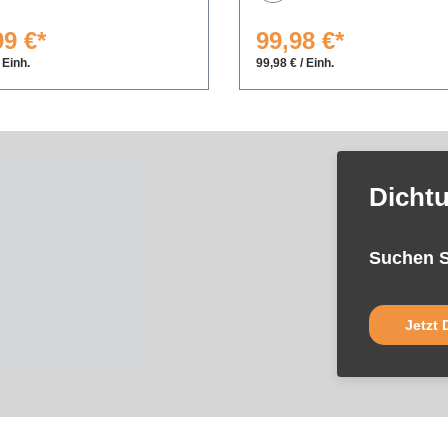
99 €*
99,98 €*
 Einh.
99,98 € / Einh.
Dicht
Suchen S
Jetzt 