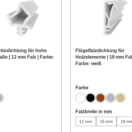
türdichtung für hohe
Flügelfalzdichtung für
ße | 12 mm Falz | Farbe:
Holzelemente | 18 mm Fal
Farbe: weiß
uswählen
auswählen
Farbe
Grau
Weiß
Schwarz
Braun
Grau
Beige
auswähl
Falzbreite in mm
12 mm
15 mm
18 m