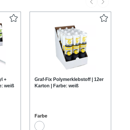
l +
Graf-Fix Polymerklebstoff | 12er
Gr
e: weiß
Karton | Farbe: weiß
Mo
auswählen
Farbe
Fa
Weiß