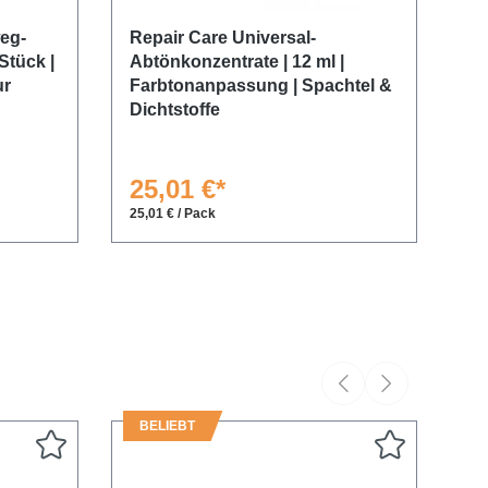
eg-
Repair Care Universal-
Re
Stück |
Abtönkonzentrate | 12 ml |
5 
ur
Farbtonanpassung | Spachtel &
Ku
Dichtstoffe
25,01 €*
3
25,01 € / Pack
379
BELIEBT
B