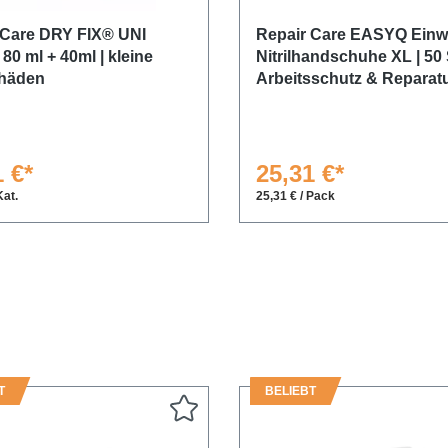
 Care DRY FIX® UNI
Repair Care EASYQ Einw
| 80 ml + 40ml | kleine
Nitrilhandschuhe XL | 50 
häden
Arbeitsschutz & Reparat
 €*
25,31 €*
Kat.
25,31 € / Pack
T
BELIEBT