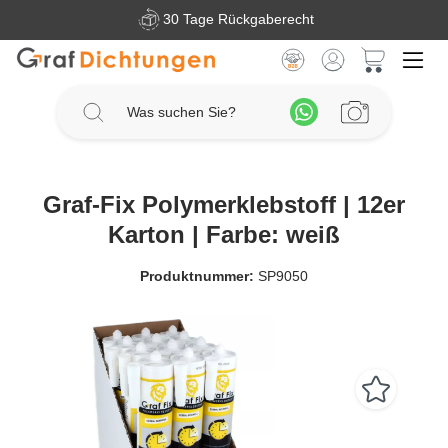
30 Tage Rückgaberecht
Zum Hauptinhalt springen
Warenkorb 
Graf-Fix Polymerklebstoff | 12er
Karton | Farbe: weiß
Produktnummer:
SP9050
Bildergalerie überspringen