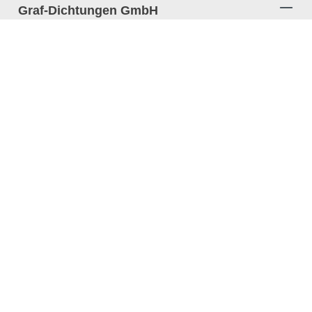
Graf-Dichtungen GmbH
Kontakt zu uns
Impressum
Jobangebote
Datenschutz
AGB
Barrierefreiheitserklärung
Widerrufsrecht und Widerrufsformular
Privatsphäre-Einstellungen
Vertrag widerrufen
Infos & Allgemeines