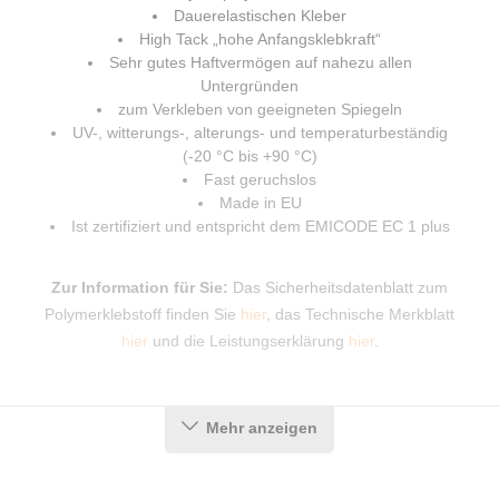
Dauerelastischen Kleber
High Tack „hohe Anfangsklebkraft“
Sehr gutes Haftvermögen auf nahezu allen
Untergründen
zum Verkleben von geeigneten Spiegeln
UV-, witterungs-, alterungs- und temperaturbeständig
(-20 °C bis +90 °C)
Fast geruchslos
Made in EU
Ist zertifiziert und entspricht dem EMICODE EC 1 plus
Zur Information für Sie:
Das Sicherheitsdatenblatt zum
Polymerklebstoff finden Sie
hier
, das Technische Merkblatt
hier
und die Leistungserklärung
hier
.
Anwendung als Spiegelkleber
Mehr anzeigen
Bringen Sie gerade Kleberaupen auf der Rückseite des
Spiegels an. Achten Sie dabei darauf, dass keine