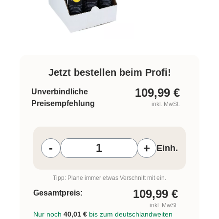
Jetzt bestellen beim Profi!
109,99
€
Unverbindliche
Preisempfehlung
inkl. MwSt.
Produkt Anzahl: Gib den gewünschten W
-
+
Einh.
Tipp: Plane immer etwas Verschnitt mit ein.
109,99
€
Gesamtpreis:
inkl. MwSt.
Nur noch
40,01 €
bis zum deutschlandweiten