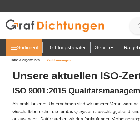
 Hauptinhalt springen
Zur Suche springen
Zur Hauptnavigation springen
Sortiment
Dichtungsberater
Services
Ratgeb
Infos & Allgemeines
Zertifizierungen
Unsere aktuellen ISO-Zert
ISO 9001:2015 Qualitätsmanage
Als ambitioniertes Unternehmen sind wir unserer Verantwortun
Geschäftsbereiche, die für das Q-System ausschlaggebend sind,
anzuwenden. Dafür streben wir den fortlaufenden Verbesserung