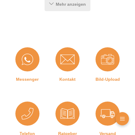
Details zur Kartuschenpresse
Mehr anzeigen
Für Kartuschen mit max. 310 ml (215 mm Länge, 50
mm Durchmesser)
Drehbare Scheibe
Gummierter Griff und Abzug
Leiterhaken
Übersetzungsverhältnis 14:1
Produktdetails
Messenger
Kontakt
Bild-Upload
Farbe:
Transparent
Hersteller:
Graf-Dichtungen GmbH
Herstellerinformationen
Telefon
Ratgeber
Versand