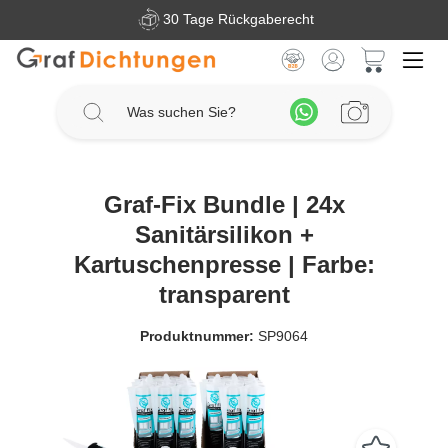
30 Tage Rückgaberecht
Zum Hauptinhalt springen
Warenkorb 
Graf-Fix Bundle | 24x
Sanitärsilikon +
Kartuschenpresse | Farbe:
transparent
Produktnummer:
SP9064
Bildergalerie überspringen