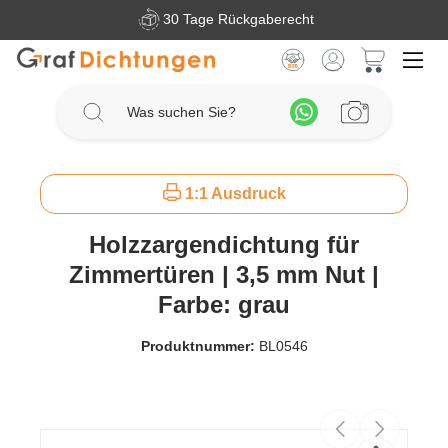
30 Tage Rückgaberecht
Zum Hauptinhalt springen
Warenkorb 
1:1 Ausdruck
Holzzargendichtung für
Zimmertüren | 3,5 mm Nut |
Farbe: grau
Produktnummer:
BL0546
Bildergalerie überspringen