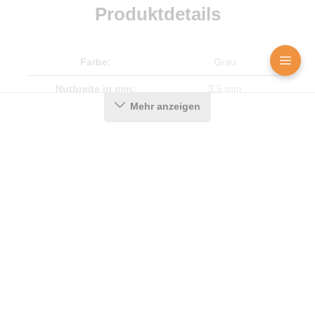
Produktdetails
Farbe:
Grau
Nutbreite in mm:
3,5 mm
Mehr anzeigen
Falzbreite in mm:
11 mm
Hohlkammern:
1
Montageart:
Zum Einnuten
Material:
CEGRAN
Maße (H x B):
13,3 x 13,1 mm
Hersteller:
Graf-Dichtungen GmbH
Dichtet ab bis zu ... mm:
11
Messenger
Kontakt
Bild-Upload