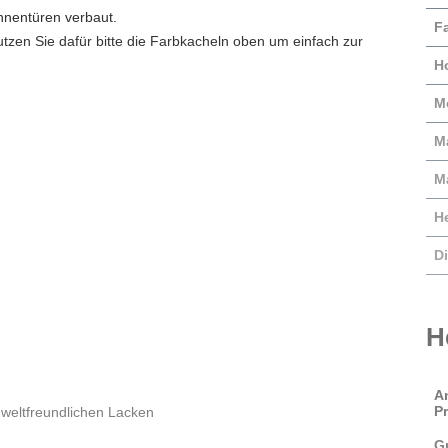
nnentüren verbaut.
Fa
utzen Sie dafür bitte die Farbkacheln oben um einfach zur
H
M
Ma
M
He
Di
H
A
P
weltfreundlichen Lacken
G