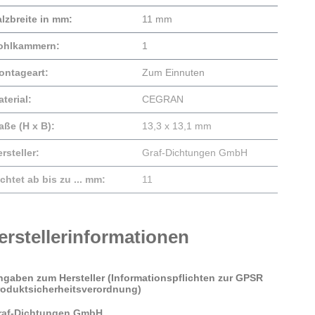
lzbreite in mm:
11 mm
ohlkammern:
1
ontageart:
Zum Einnuten
terial:
CEGRAN
aße (H x B):
13,3 x 13,1 mm
rsteller:
Graf-Dichtungen GmbH
chtet ab bis zu ... mm:
11
erstellerinformationen
ngaben zum Hersteller (Informationspflichten zur GPSR
roduktsicherheitsverordnung)
raf-Dichtungen GmbH