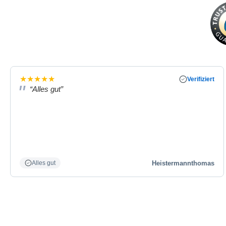
★
★
★
★
★
Verifiziert
“Alles gut”
Heistermannthomas
Alles gut