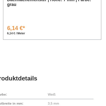
grau
6,14 €*
6,14 € / Meter
roduktdetails
arbe:
Weiß
utbreite in mm:
3,5 mm