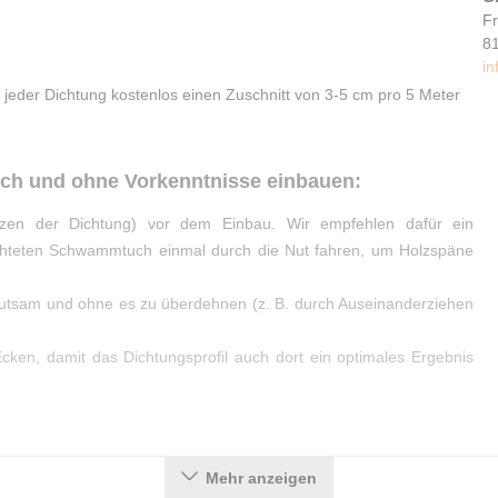
F
8
in
 jeder Dichtung kostenlos einen Zuschnitt von 3-5 cm pro 5 Meter
ach und ohne Vorkenntnisse einbauen:
zen der Dichtung) vor dem Einbau. Wir empfehlen dafür ein
chteten Schwammtuch einmal durch die Nut fahren, um Holzspäne
hutsam und ohne es zu überdehnen (z. B. durch Auseinanderziehen
cken, damit das Dichtungsprofil auch dort ein optimales Ergebnis
Mehr anzeigen