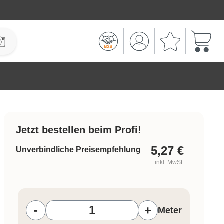
Warenk
Jetzt bestellen beim Profi!
5,27
€
Unverbindliche Preisempfehlung
inkl. MwSt.
Produkt Anzahl: Gib den gewünschten W
-
+
Meter