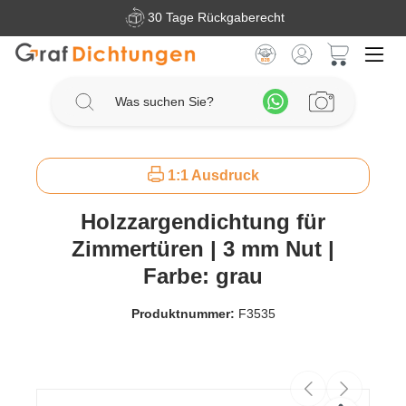
30 Tage Rückgaberecht
Zum Hauptinhalt springen
Warenkorb 
1:1 Ausdruck
Holzzargendichtung für
Zimmertüren | 3 mm Nut |
Farbe: grau
Produktnummer:
F3535
Bildergalerie überspringen