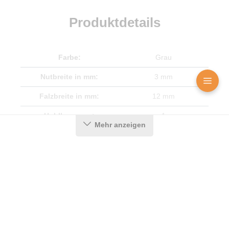
Produktdetails
Farbe:
Grau
Nutbreite in mm:
3 mm
Falzbreite in mm:
12 mm
Hohlkammern:
1
Mehr anzeigen
Montageart:
Zum Einnuten
Material:
CEGRAN
Maße (H x B):
16,8 x 15,1 mm
Selbstklebend:
0
Für Brandschutztüren:
Nein