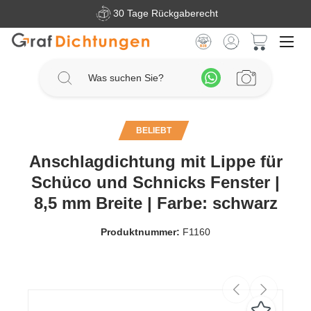
30 Tage Rückgaberecht
Zum Hauptinhalt springen
Warenkorb 
BELIEBT
Anschlagdichtung mit Lippe für
Schüco und Schnicks Fenster |
8,5 mm Breite | Farbe: schwarz
Produktnummer:
F1160
Bildergalerie überspringen