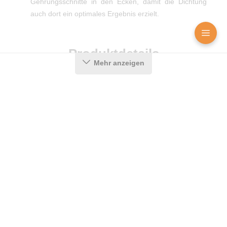
Gehrungsschnitte in den Ecken, damit die Dichtung
auch dort ein optimales Ergebnis erzielt.
Produktdetails
Mehr anzeigen
Farbe:
Schwarz
Nutbreite in mm:
4 mm
Hohlkammern:
2
Material:
CEGRAN
Maße (H x B):
10,5 x 8,7 mm
Selbstklebend:
0
Messenger
Kontakt
Bild-Upload
Für Brandschutztüren:
Nein
Hersteller:
Graf-Dichtungen GmbH