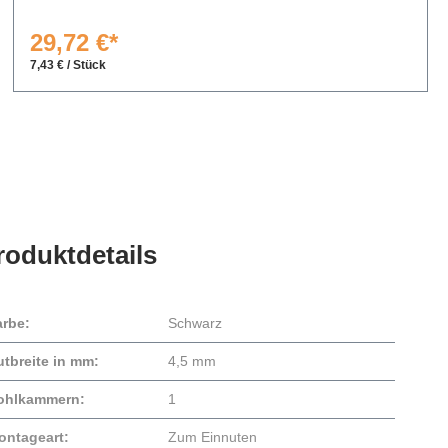
29,72 €*
7,43 € / Stück
roduktdetails
arbe:
Schwarz
utbreite in mm:
4,5 mm
ohlkammern:
1
ontageart:
Zum Einnuten