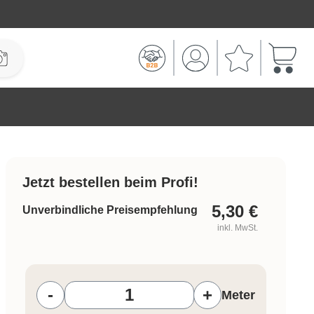
Warenk
Jetzt bestellen beim Profi!
5,30
€
Unverbindliche Preisempfehlung
inkl. MwSt.
Produkt Anzahl: Gib den gewünschten W
-
+
Meter