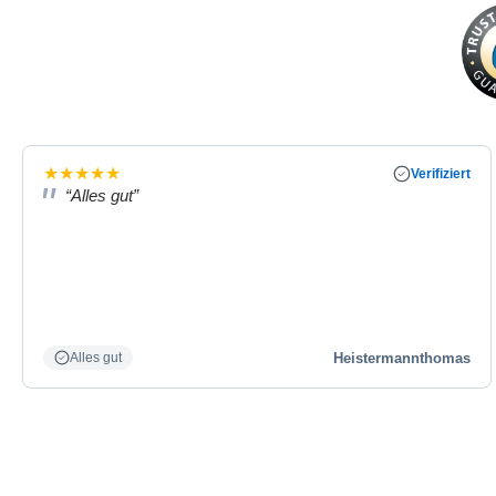
★
★
★
★
★
Verifiziert
“Alles gut”
Heistermannthomas
Alles gut