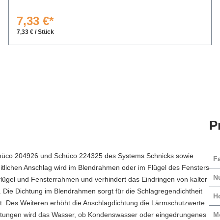
7,33 €*
7,33 € / Stück
P
chüco 204926 und Schüco 224325 des Systems Schnicks sowie
F
eitlichen Anschlag wird im Blendrahmen oder im Flügel des Fensters
N
flügel und Fensterrahmen und verhindert das Eindringen von kalter
Die Dichtung im Blendrahmen sorgt für die Schlagregendichtheit
H
eit. Des Weiteren erhöht die Anschlagdichtung die Lärmschutzwerte
htungen wird das Wasser, ob Kondenswasser oder eingedrungenes
M