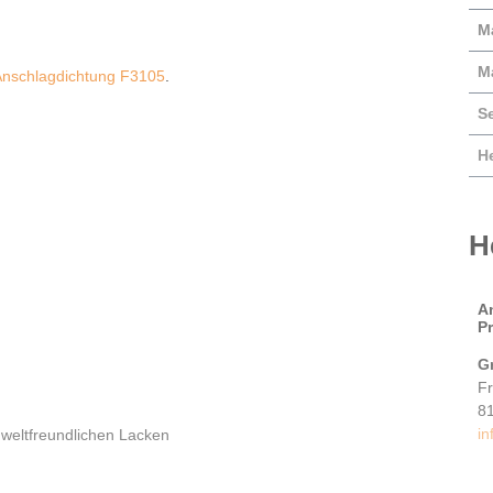
Ma
M
 Anschlagdichtung F3105
.
S
He
H
A
P
G
F
8
in
weltfreundlichen Lacken