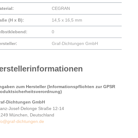
terial:
CEGRAN
aße (H x B):
14,5 x 16,5 mm
elbstklebend:
0
rsteller:
Graf-Dichtungen GmbH
erstellerinformationen
ngaben zum Hersteller (Informationspflichten zur GPSR
roduktsicherheitsverordnung)
raf-Dichtungen GmbH
ranz-Josef-Delonge Straße 12-14
1249 München, Deutschland
fo@graf-dichtungen.de