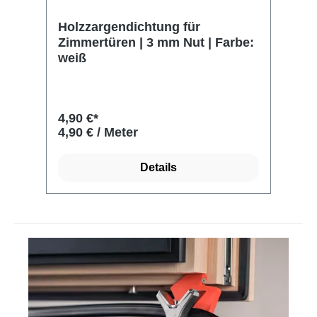
Produktgalerie überspringen
Holzzargendichtung für
H
e:
Zimmertüren | 3 mm Nut | Farbe:
Ho
weiß
Fa
4,90 €*
5,
4,90 € / Meter
5,
Details