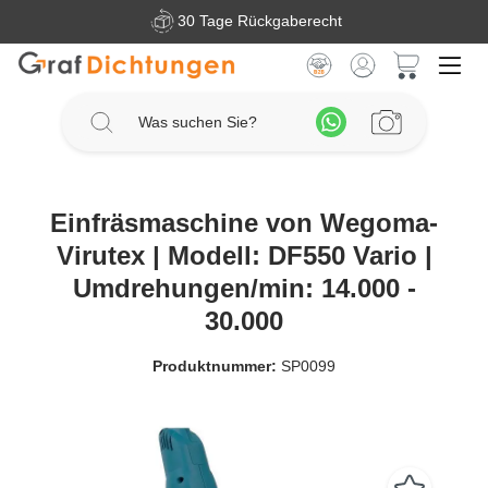
30 Tage Rückgaberecht
Zum Hauptinhalt springen
Warenkorb 
Einfräsmaschine von Wegoma-
Virutex | Modell: DF550 Vario |
Umdrehungen/min: 14.000 -
30.000
Produktnummer:
SP0099
Bildergalerie überspringen