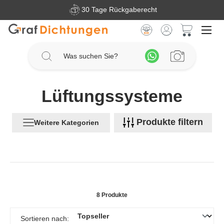
30 Tage Rückgaberecht
Zum Hauptinhalt springen
Warenkorb 
Lüftungssysteme
Produkte filtern
Weitere Kategorien
8 Produkte
Sortieren nach: