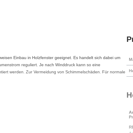
P
weisen Einbau in Holzfenster geeignet. Es handelt sich dabei um
Ma
olumenstrom reguliert. Je nach Winddruck kann so eine
He
ntiert werden. Zur Vermeidung von Schimmelschäden. Für normale
H
A
P
R