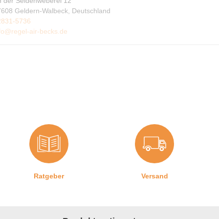
n der Seidenweberei 12
7608 Geldern-Walbeck, Deutschland
2831-5736
fo@regel-air-becks.de
Ratgeber
Versand