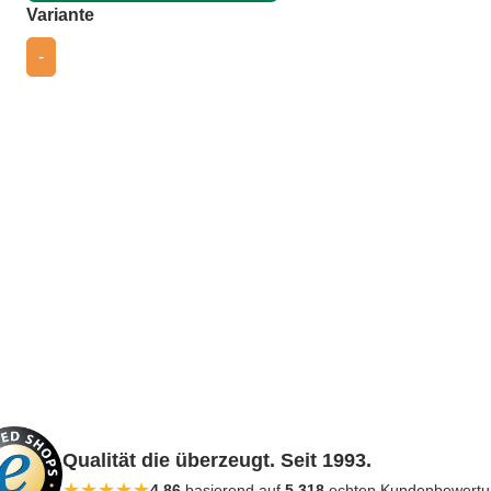
auswählen
Variante
-
Qualität die überzeugt. Seit 1993.
★
★
★
★
★
4,86
basierend auf
5.318
echten Kundenbewert