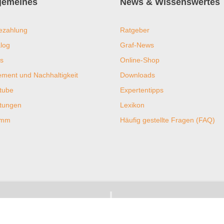
lgemeines
News & Wissenswertes
ezahlung
Ratgeber
log
Graf-News
s
Online-Shop
ent und Nachhaltigkeit
Downloads
tube
Expertentipps
htungen
Lexikon
ramm
Häufig gestellte Fragen (FAQ)
 & Klima
Sicherheit & Bewert