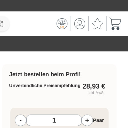
Warenk
Jetzt bestellen beim Profi!
28,93
€
Unverbindliche Preisempfehlung
inkl. MwSt.
Produkt Anzahl: Gib den gewünschten W
-
+
Paar