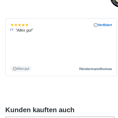
★
★
★
★
★
Verifiziert
“Alles gut”
Heistermannthomas
Alles gut
Kunden kauften auch