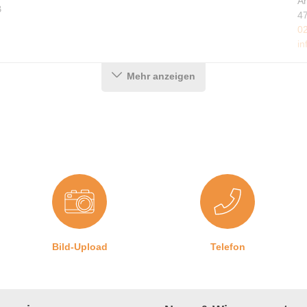
A
B
4
0
in
Mehr anzeigen
Bild-Upload
Telefon