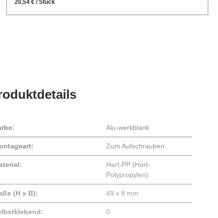
20,54 € / Stück
roduktdetails
arbe:
Alu-werkblank
ontageart:
Zum Aufschrauben
terial:
Hart-PP (Hart-
Polypropylen)
aße (H x B):
49 x 8 mm
elbstklebend:
0