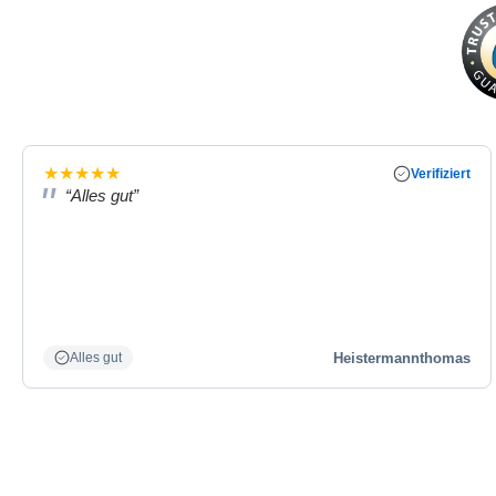
★
★
★
★
★
Verifiziert
“Alles gut”
Heistermannthomas
Alles gut