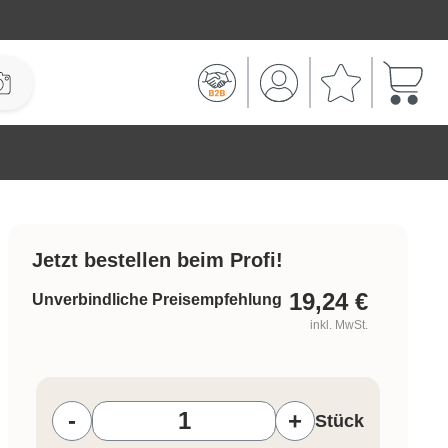
Warenk
Jetzt bestellen beim Profi!
19,24
€
Unverbindliche Preisempfehlung
inkl. MwSt.
Produkt Anzahl: Gib den gewünschten W
-
+
Stück