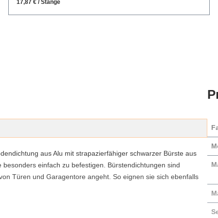
17,87 € / Stange
P
F
M
odendichtung aus Alu mit strapazierfähiger schwarzer Bürste aus
Ma
sie besonders einfach zu befestigen. Bürstendichtungen sind
 von Türen und Garagentore angeht. So eignen sie sich ebenfalls
M
S