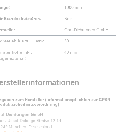
änge:
1000 mm
ür Brandschutztüren:
Nein
rsteller:
Graf-Dichtungen GmbH
chtet ab bis zu ... mm:
30
ürstenhöhe inkl.
49 mm
ägermaterial:
erstellerinformationen
ngaben zum Hersteller (Informationspflichten zur GPSR
roduktsicherheitsverordnung)
raf-Dichtungen GmbH
ranz-Josef-Delonge Straße 12-14
1249 München, Deutschland