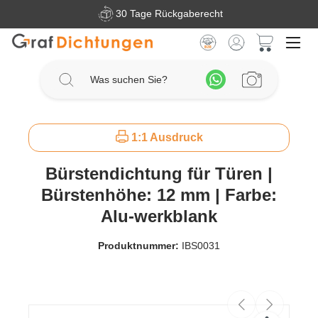
30 Tage Rückgaberecht
Zum Hauptinhalt springen
Warenkorb 
1:1 Ausdruck
Bürstendichtung für Türen |
Bürstenhöhe: 12 mm | Farbe:
Alu-werkblank
Produktnummer:
IBS0031
Bildergalerie überspringen