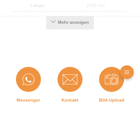
Länge:
1000 mm
Hersteller:
Graf-Dichtungen GmbH
Mehr anzeigen
Herstellerinformationen
Angaben zum Hersteller (Informationspflichten zur
GPSR Produktsicherheitsverordnung)
Graf-Dichtungen GmbH
Franz-Josef-Delonge Straße 12-14
81249 München, Deutschland
info@graf-dichtungen.de
Messenger
Kontakt
Bild-Upload