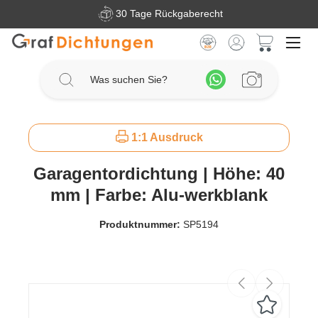
30 Tage Rückgaberecht
Zum Hauptinhalt springen
Warenkorb 
1:1 Ausdruck
Garagentordichtung | Höhe: 40
mm | Farbe: Alu-werkblank
Produktnummer:
SP5194
Bildergalerie überspringen