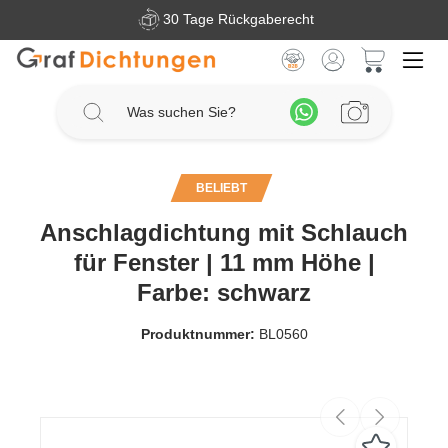
30 Tage Rückgaberecht
Zum Hauptinhalt springen
Warenkorb 
BELIEBT
Anschlagdichtung mit Schlauch
für Fenster | 11 mm Höhe |
Farbe: schwarz
Produktnummer:
BL0560
Bildergalerie überspringen