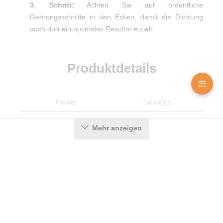
3. Schritt:
Achten Sie auf ordentliche
Gehrungsschnitte in den Ecken, damit die Dichtung
auch dort ein optimales Resultat erzielt.
Produktdetails
Farbe:
Schwarz
Nutbreite in mm:
4 mm
Mehr anzeigen
Hohlkammern:
2
Material:
CEGRAN
Maße (H x B):
9 x 11,1 mm
Selbstklebend:
0
Für Brandschutztüren:
Nein