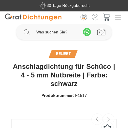
30 Tage Rückgaberecht
Zum Hauptinhalt springen
Warenkorb 
BELIEBT
Anschlagdichtung für Schüco |
4 - 5 mm Nutbreite | Farbe:
schwarz
Produktnummer:
F1517
Bildergalerie überspringen