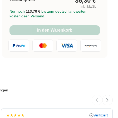
36,30
€
inkl. MwSt.
Nur noch
113,70 €
bis zum deutschlandweiten
kostenlosen Versand.
In den Warenkorb
ungen
★
★
★
★
★
Verifiziert