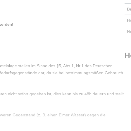
B
H
werden!
Nu
H
einlage stellen im Sinne des §5, Abs.1, Nr.1 des Deutschen
Bedarfsgegenstände dar, da sie bei bestimmungsmäßen Gebrauch
en nicht sofort gegeben ist, dies kann bis zu 48h dauern und stellt
schweren Gegenstand (z. B. einen Eimer Wasser) gegen die