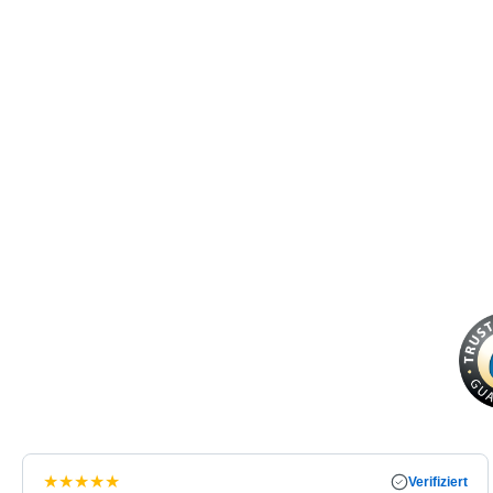
★
★
★
★
★
Verifiziert