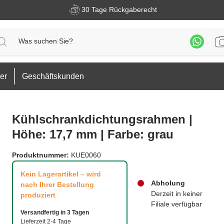
30 Tage Rückgaberecht
er
Geschäftskunden
Kühlschrankdichtungsrahmen |
Höhe: 17,7 mm | Farbe: grau
Produktnummer:
KUE0060
Kein Lagerartikel – wird
Abholung
nach Ihrer Bestellung
Derzeit in keiner
produziert
Filiale verfügbar
Versandfertig in 3 Tagen
Lieferzeit 2-4 Tage