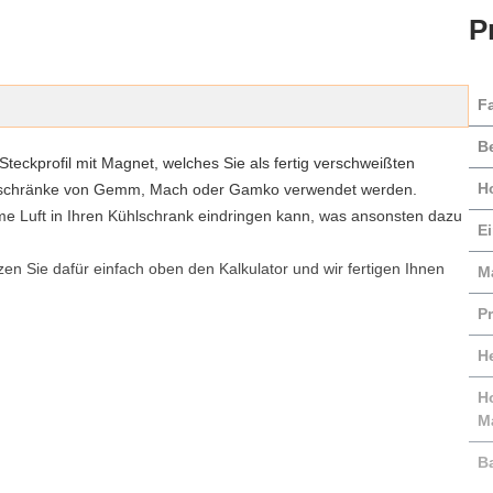
P
F
B
 Steckprofil mit Magnet, welches Sie als fertig verschweißten
H
ühlschränke von Gemm, Mach oder Gamko verwendet werden.
me Luft in Ihren Kühlschrank eindringen kann, was ansonsten dazu
E
n Sie dafür einfach oben den Kalkulator und wir fertigen Ihnen
Ma
Pr
He
H
M
B