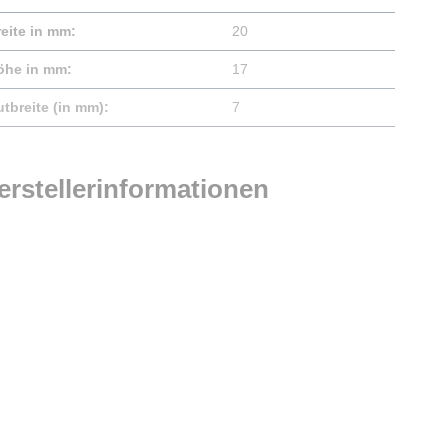
reite in mm:
20
öhe in mm:
17
tbreite (in mm):
7
erstellerinformationen