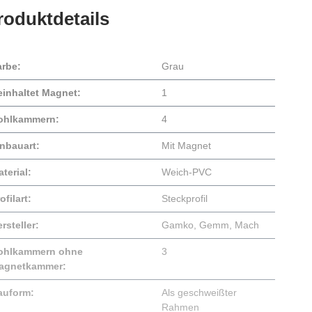
roduktdetails
arbe:
Grau
einhaltet Magnet:
1
ohlkammern:
4
inbauart:
Mit Magnet
terial:
Weich-PVC
ofilart:
Steckprofil
rsteller:
Gamko
, Gemm
, Mach
ohlkammern ohne
3
agnetkammer:
auform:
Als geschweißter
Rahmen