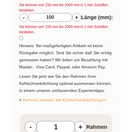
Sie können von 150 mm bis 2000 mm in
1
mm Schritten
bestellen.
Länge (mm):
-
+
Länge (mm):
Sie können von 150 mm bis 2000 mm in
1
mm Schritten
bestellen.
Hinweis: Bei maßgefertigten Artikeln ist keine
Rückgabe möglich. Sind Sie sicher daß Sie richtig
gemessen haben? Wir bitten um Bezahlung mit
Master-, Visa-Card, Paypal, oder Amazon Pay.
Lesen Sie jetzt wie Sie den Rahmen Ihrer
Kühlschrankdichtung optimal ausmessen können,
in einem unserer umfassenden Expertentipps:
»
Rahmen messen bei Kühlschrankdichtungen
Produkt Anzahl: Gib den gewünschten W
-
+
Rahmen