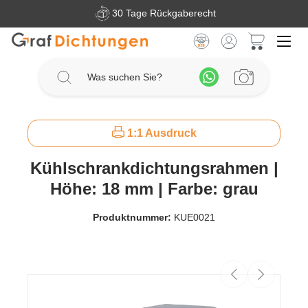
30 Tage Rückgaberecht
Zum Hauptinhalt springen
Warenkorb 
1:1 Ausdruck
Kühlschrankdichtungsrahmen |
Höhe: 18 mm | Farbe: grau
Produktnummer:
KUE0021
Bildergalerie überspringen