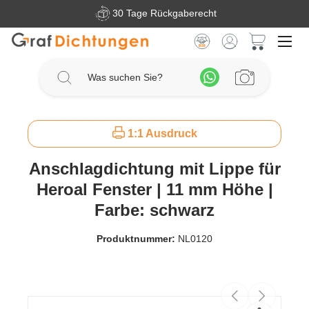
Schneller & kostenloser Versand ab 150€
Zum Hauptinhalt springen
Warenkorb 
1:1 Ausdruck
Anschlagdichtung mit Lippe für
Heroal Fenster | 11 mm Höhe |
Farbe: schwarz
Produktnummer:
NL0120
Bildergalerie überspringen