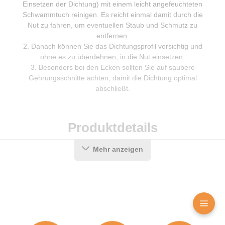
Einsetzen der Dichtung) mit einem leicht angefeuchteten
Schwammtuch reinigen. Es reicht einmal damit durch die
Nut zu fahren, um eventuellen Staub und Schmutz zu
entfernen.
Danach können Sie das Dichtungsprofil vorsichtig und
ohne es zu überdehnen, in die Nut einsetzen.
Besonders bei den Ecken sollten Sie auf saubere
Gehrungsschnitte achten, damit die Dichtung optimal
abschließt.
Produktdetails
Mehr anzeigen
Farbe:
Schwarz
Nutbreite in mm:
4-5 mm
Falzbreite in mm:
8 mm
Hohlkammern:
1