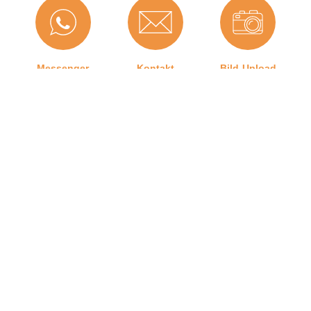
Material:
TPE (Thermoplastisches
Elastomer)
Maße (H x B):
10,2 x 7,1 mm
Messenger
Kontakt
Bild-Upload
Selbstklebend:
0
Für
Nein
Brandschutztüren:
Hersteller:
Graf-Dichtungen GmbH
Dichtet ab bis zu ...
7
Telefon
Ratgeber
Versand
mm:
Herstellerinformationen
Graf-Dichtungen GmbH
Angaben zum Hersteller (Informationspflichten zur
Kontakt zu uns
GPSR Produktsicherheitsverordnung)