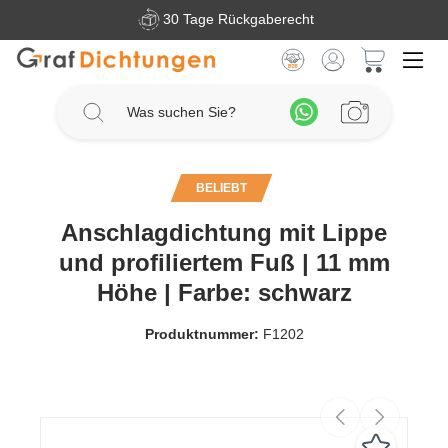
30 Tage Rückgaberecht
Zum Hauptinhalt springen
Warenkorb 
BELIEBT
Anschlagdichtung mit Lippe
und profiliertem Fuß | 11 mm
Höhe | Farbe: schwarz
Produktnummer:
F1202
Bildergalerie überspringen