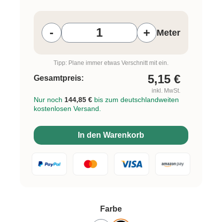
Produkt Anzahl: Gib den gewünschten W
-
+
Meter
Tipp: Plane immer etwas Verschnitt mit ein.
5,15
€
Gesamtpreis:
inkl. MwSt.
Nur noch
144,85 €
bis zum deutschlandweiten
kostenlosen Versand.
In den Warenkorb
auswählen
Farbe