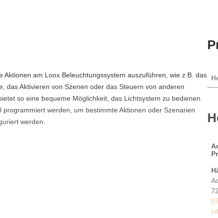
P
e Aktionen am Loox Beleuchtungssystem auszuführen, wie z.B. das
He
ke, das Aktivieren von Szenen oder das Steuern von anderen
bietet so eine bequeme Möglichkeit, das Lichtsystem zu bedienen.
ll programmiert werden, um bestimmte Aktionen oder Szenarien
H
guriert werden.
A
P
H
Ad
7
0
i