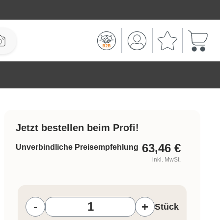
Warenk
Jetzt bestellen beim Profi!
63,46
€
Unverbindliche Preisempfehlung
inkl. MwSt.
Produkt Anzahl: Gib den gewünschten W
-
+
Stück