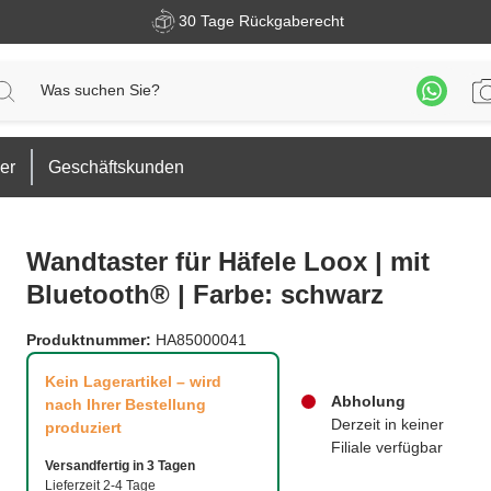
30 Tage Rückgaberecht
er
Geschäftskunden
Wandtaster für Häfele Loox | mit
Bluetooth® | Farbe: schwarz
Produktnummer:
HA85000041
Kein Lagerartikel – wird
Abholung
nach Ihrer Bestellung
Derzeit in keiner
produziert
Filiale verfügbar
Versandfertig in 3 Tagen
Lieferzeit 2-4 Tage