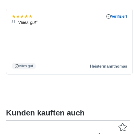
★
★
★
★
★
Verifiziert
“Alles gut”
Heistermannthomas
Alles gut
Kunden kauften auch