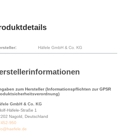
roduktdetails
rsteller:
Häfele GmbH & Co. KG
erstellerinformationen
ngaben zum Hersteller (Informationspflichten zur GPSR
roduktsicherheitsverordnung)
äfele GmbH & Co. KG
olf-Häfele-Straße 1
2202 Nagold, Deutschland
7452-950
nfo@haefele.de