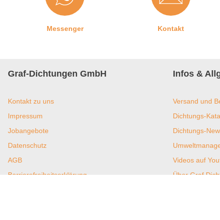
Messenger
Kontakt
Graf-Dichtungen GmbH
Infos & Al
Kontakt zu uns
Versand und B
Impressum
Dichtungs-Kata
Jobangebote
Dichtungs-New
Datenschutz
Umweltmanagem
AGB
Videos auf You
Barrierefreiheitserklärung
Über Graf Dic
Widerrufsrecht und Widerrufsformular
Affiliate Prog
Privatsphäre-Einstellungen
Filialen
Vertrag widerrufen