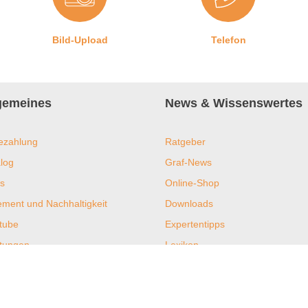
Bild-Upload
Telefon
lgemeines
News & Wissenswertes
ezahlung
Ratgeber
log
Graf-News
s
Online-Shop
ent und Nachhaltigkeit
Downloads
tube
Expertentipps
htungen
Lexikon
ramm
Häufig gestellte Fragen (FAQ)