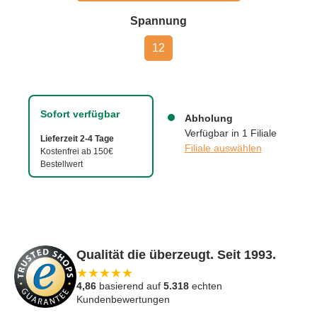
auswählen
Spannung
12
Sofort verfügbar
Abholung
Verfügbar in 1 Filiale
Lieferzeit 2-4 Tage
Filiale auswählen
Kostenfrei ab 150€
Bestellwert
Qualität die überzeugt. Seit 1993.
★
★
★
★
★
4,86
basierend auf
5.318
echten
Kundenbewertungen