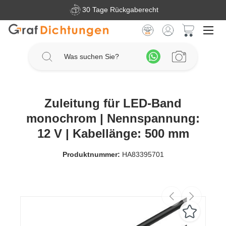
30 Tage Rückgaberecht
Zum Hauptinhalt springen
Warenkorb 
Zuleitung für LED-Band
monochrom | Nennspannung:
12 V | Kabellänge: 500 mm
Produktnummer:
HA83395701
Bildergalerie überspringen