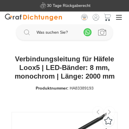
30 Tage Rückgaberecht
Zum Hauptinhalt springen
Warenkorb 
Verbindungsleitung für Häfele
Loox5 | LED-Bänder: 8 mm,
monochrom | Länge: 2000 mm
Produktnummer:
HA83389193
Bildergalerie überspringen