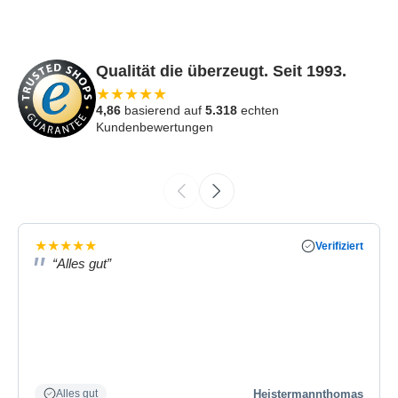
Qualität die überzeugt. Seit 1993.
★
★
★
★
★
4,86
basierend auf
5.318
echten
Kundenbewertungen
★
★
★
★
★
Verifiziert
“Alles gut”
Heistermannthomas
Alles gut