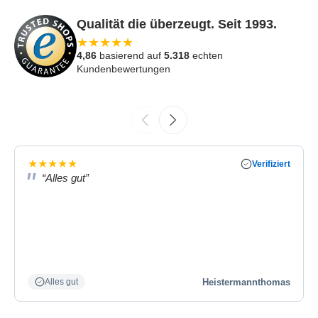
Qualität die überzeugt. Seit 1993.
★
★
★
★
★
4,86
basierend auf
5.318
echten
Kundenbewertungen
★
★
★
★
★
Verifiziert
“Alles gut”
Heistermannthomas
Alles gut