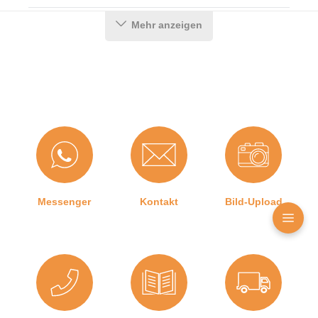
Einbauart:
Zum Einfräsen
Mehr anzeigen
Material:
Aluminium
Länge:
958 mm
DIN-Richtung:
Beidseitig verwendbar
, DIN-L
(Links)
, DIN-R (Rechts)
Hubhöhe bis:
11 mm
Hersteller:
Athmer oHG
Türart:
Schiebetür
Messenger
Kontakt
Bild-Upload
Kürzbar um:
125 mm
Für
Ja
Feuerschutztüren: