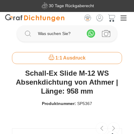
30 Tage Rückgaberecht
Zum Hauptinhalt springen
Warenkorb 
1:1 Ausdruck
Schall-Ex Slide M-12 WS
Absenkdichtung von Athmer |
Länge: 958 mm
Produktnummer:
SP5367
Bildergalerie überspringen