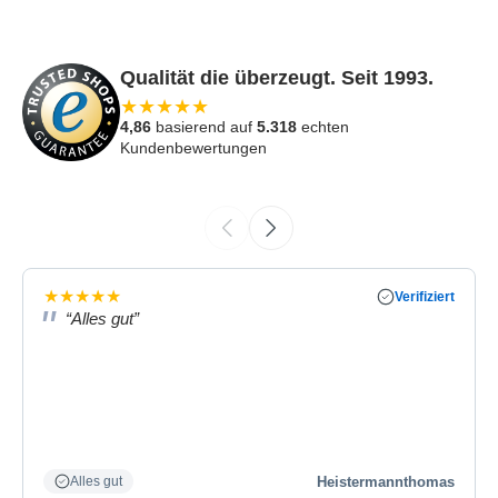
Qualität die überzeugt. Seit 1993.
★
★
★
★
★
4,86
basierend auf
5.318
echten
Kundenbewertungen
★
★
★
★
★
Verifiziert
“Alles gut”
Heistermannthomas
Alles gut