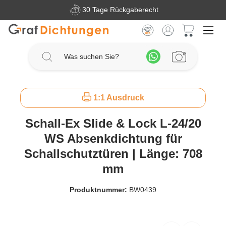
30 Tage Rückgaberecht
Zum Hauptinhalt springen
Warenkorb 
1:1 Ausdruck
Schall-Ex Slide & Lock L-24/20
WS Absenkdichtung für
Schallschutztüren | Länge: 708
mm
Produktnummer:
BW0439
Bildergalerie überspringen