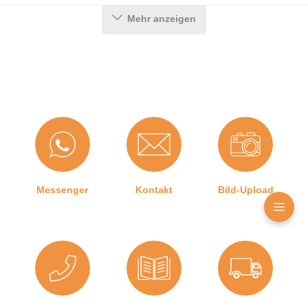
Material:
Aluminium
Mehr anzeigen
Länge:
708 mm
DIN-Richtung:
Beidseitig verwendbar
, DIN-L
(Links)
, DIN-R (Rechts)
Hubhöhe bis:
16 mm
Hersteller:
Athmer oHG
Türart:
Schiebetür
Kürzbar um:
150 mm
Messenger
Kontakt
Bild-Upload
Für
Ja
Feuerschutztüren:
Herstellerinformationen