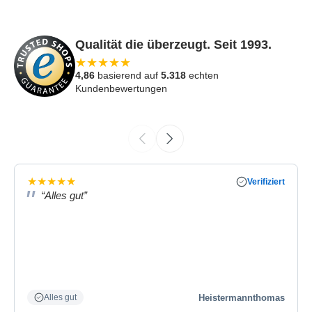
Qualität die überzeugt. Seit 1993.
★
★
★
★
★
4,86
basierend auf
5.318
echten
Kundenbewertungen
★
★
★
★
★
Verifiziert
“Alles gut”
Heistermannthomas
Alles gut