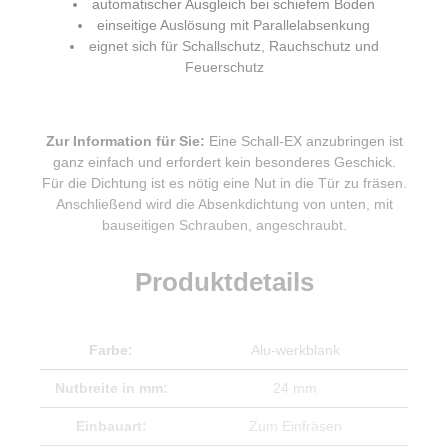
automatischer Ausgleich bei schiefem Boden
einseitige Auslösung mit Parallelabsenkung
eignet sich für Schallschutz, Rauchschutz und
Feuerschutz
Zur Information für Sie:
Eine Schall-EX anzubringen ist
ganz einfach und erfordert kein besonderes Geschick.
Für die Dichtung ist es nötig eine Nut in die Tür zu fräsen.
Anschließend wird die Absenkdichtung von unten, mit
bauseitigen Schrauben, angeschraubt.
Produktdetails
Farbe:
Alu-werkblank
Nutbreite in mm:
24 mm
Einbauart:
Zum Einfräsen