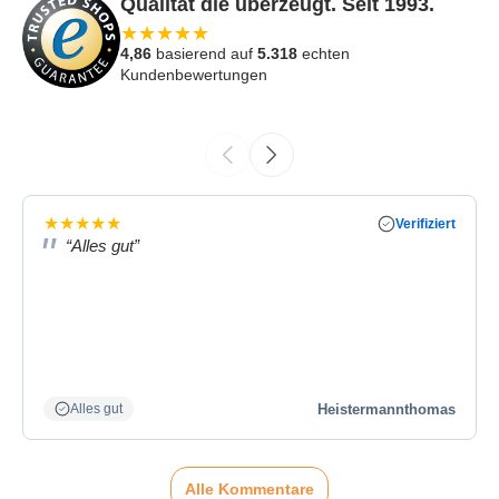
Qualität die überzeugt. Seit 1993.
★
★
★
★
★
4,86
basierend auf
5.318
echten
Kundenbewertungen
★
★
★
★
★
Verifiziert
“Alles gut”
Heistermannthomas
Alles gut
Alle Kommentare