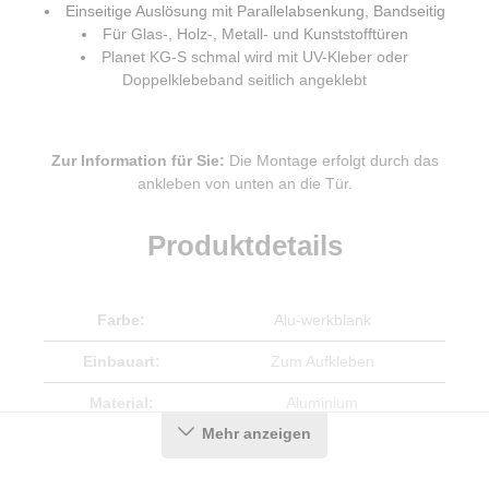
Einseitige Auslösung mit Parallelabsenkung, Bandseitig
Für Glas-, Holz-, Metall- und Kunststofftüren
Planet KG-S schmal wird mit UV-Kleber oder
Doppelklebeband seitlich angeklebt
Zur Information für Sie:
Die Montage erfolgt durch das
ankleben von unten an die Tür.
Produktdetails
Farbe:
Alu-werkblank
Einbauart:
Zum Aufkleben
Material:
Aluminium
Mehr anzeigen
Länge:
834 mm
DIN-Richtung:
Beidseitig verwendbar
, DIN-L