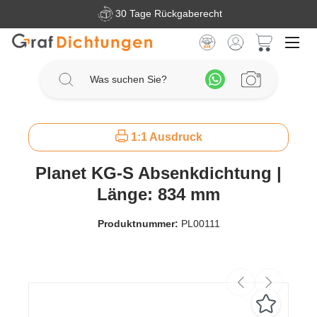
30 Tage Rückgaberecht
Zum Hauptinhalt springen
Warenkorb 
1:1 Ausdruck
Planet KG-S Absenkdichtung |
Länge: 834 mm
Produktnummer:
PL00111
Bildergalerie überspringen