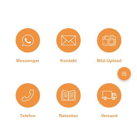
(Links)
, DIN-R (Rechts)
Hubhöhe bis:
16 mm
Hersteller:
ASSA ABLOY (Schweiz) AG
Türart:
Glastür
Kürzbar um:
125 mm
Messenger
Kontakt
Bild-Upload
Für
Nein
Feuerschutztüren:
Herstellerinformationen
Angaben zum Hersteller (Informationspflichten zur
Telefon
Ratgeber
Versand
GPSR Produktsicherheitsverordnung)
ASSA ABLOY (Schweiz) AG
Untere Schwandenstrasse 22