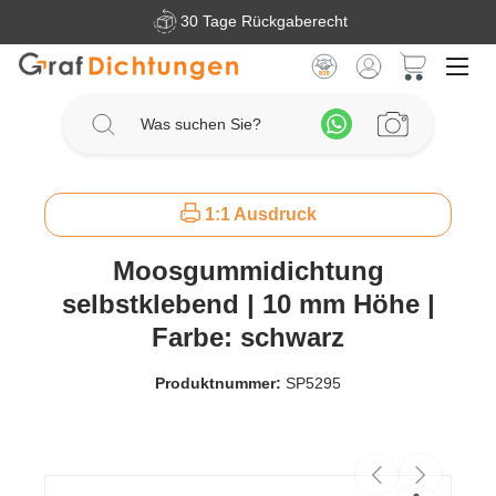
30 Tage Rückgaberecht
Zum Hauptinhalt springen
Warenkorb 
1:1 Ausdruck
Moosgummidichtung
selbstklebend | 10 mm Höhe |
Farbe: schwarz
Produktnummer:
SP5295
Bildergalerie überspringen