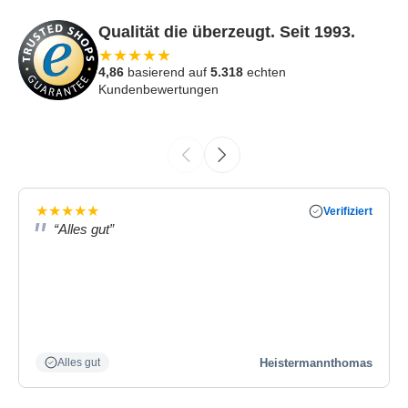
Qualität die überzeugt. Seit 1993.
★
★
★
★
★
4,86
basierend auf
5.318
echten
Kundenbewertungen
★
★
★
★
★
Verifiziert
“Alles gut”
Heistermannthomas
Alles gut