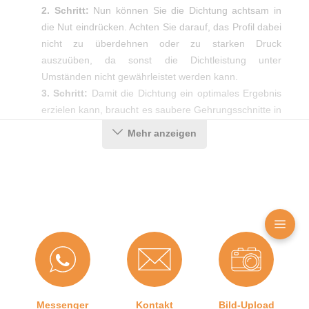
2. Schritt:
Nun können Sie die Dichtung achtsam in
die Nut eindrücken. Achten Sie darauf, das Profil dabei
nicht zu überdehnen oder zu starken Druck
auszuüben, da sonst die Dichtleistung unter
Umständen nicht gewährleistet werden kann.
3. Schritt:
Damit die Dichtung ein optimales Ergebnis
erzielen kann, braucht es saubere Gehrungsschnitte in
den Ecken. Diese erhalten Sie am einfachsten mit Hilfe
Mehr anzeigen
einer Gehrungsschere.
Produktdetails
Farbe:
Schwarz
Nutbreite in mm:
10 mm
Falzbreite in mm:
10 mm
Messenger
Kontakt
Bild-Upload