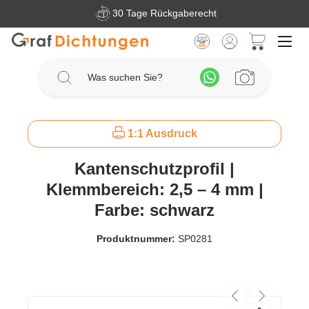
30 Tage Rückgaberecht
Zum Hauptinhalt springen
Warenkorb 
1:1 Ausdruck
Kantenschutzprofil |
Klemmbereich: 2,5 – 4 mm |
Farbe: schwarz
Produktnummer:
SP0281
Bildergalerie überspringen