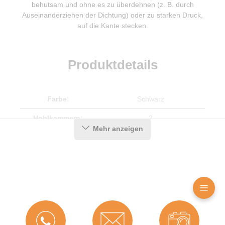
behutsam und ohne es zu überdehnen (z. B. durch
Auseinanderziehen der Dichtung) oder zu starken Druck,
auf die Kante stecken.
Produktdetails
Farbe:
Schwarz
Hohlkammern:
2
Mehr anzeigen
Material:
TPE (Thermoplastisches
Elastomer)
Maße (H x B):
20,6 x 26,2 mm
Für
Nein
Brandschutztüren:
Hubhöhe bis:
0 mm