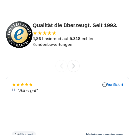
Qualität die überzeugt. Seit 1993.
★
★
★
★
★
4,86
basierend auf
5.318
echten
Kundenbewertungen
★
★
★
★
★
Verifiziert
“Alles gut”
Heistermannthomas
Alles gut