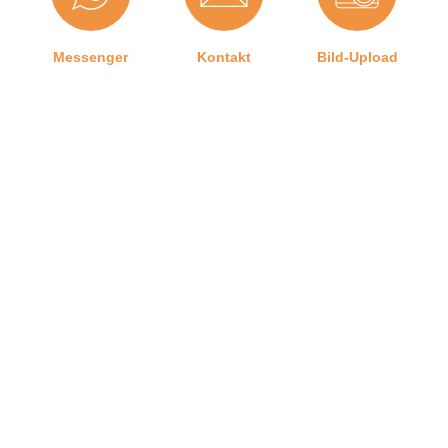
Hersteller:
Graf-Dichtungen GmbH
Form:
U-Form
Messenger
Kontakt
Bild-Upload
Herstellerinformationen
Angaben zum Hersteller (Informationspflichten zur
GPSR Produktsicherheitsverordnung)
Telefon
Ratgeber
Versand
Graf-Dichtungen GmbH
Franz-Josef-Delonge Straße 12-14
81249 München, Deutschland
info@graf-dichtungen.de
Graf-Dichtungen GmbH
Kontakt zu uns
Impressum
Jobangebote