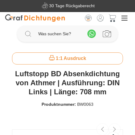
30 Tage Rückgaberecht
Zum Hauptinhalt springen
Warenkorb 
1:1 Ausdruck
Luftstopp BD Absenkdichtung
von Athmer | Ausführung: DIN
Links | Länge: 708 mm
Produktnummer:
BW0063
Bildergalerie überspringen