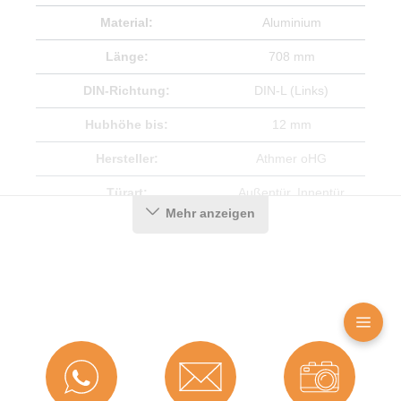
Material:
Aluminium
Länge:
708 mm
DIN-Richtung:
DIN-L (Links)
Hubhöhe bis:
12 mm
Hersteller:
Athmer oHG
Türart:
Außentür
, Innentür
Mehr anzeigen
Für Feuerschutztüren:
Ja
Herstellerinformationen
Angaben zum Hersteller (Informationspflichten zur
GPSR Produktsicherheitsverordnung)
Athmer oHG