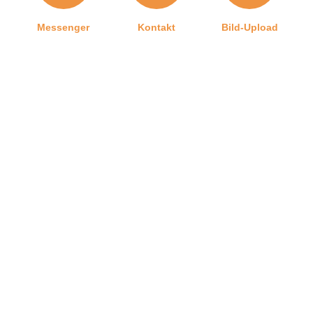
Sophienhammer
59757 Arnsberg, Deutschland
Messenger
Kontakt
Bild-Upload
02932 477500
info@athmer.com
Telefon
Ratgeber
Versand
Graf-Dichtungen GmbH
Kontakt zu uns
Impressum
Jobangebote