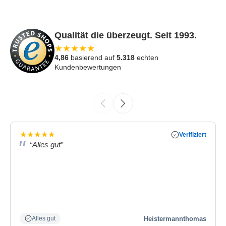
Qualität die überzeugt. Seit 1993.
★
★
★
★
★
4,86
basierend auf
5.318
echten
Kundenbewertungen
★
★
★
★
★
Verifiziert
“Alles gut”
Heistermannthomas
Alles gut