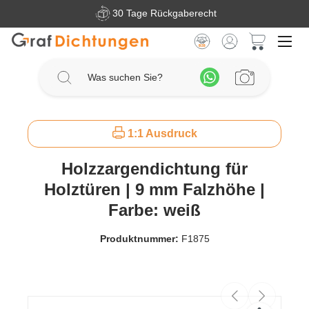
30 Tage Rückgaberecht
Zum Hauptinhalt springen
Warenkorb 
1:1 Ausdruck
Holzzargendichtung für
Holztüren | 9 mm Falzhöhe |
Farbe: weiß
Produktnummer:
F1875
Bildergalerie überspringen