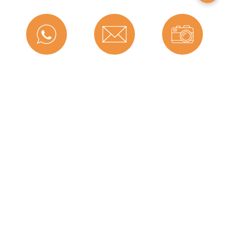
Material:
CEGRAN
Maße (H x B):
10 x 14
Selbstklebend:
0
Für Brandschutztüren:
Nein
Messenger
Kontakt
Bild-Upload
Hersteller:
Graf-Dichtungen GmbH
Für Feuerschutztüren:
Nein
Herstellerinformationen
Telefon
Ratgeber
Versand
Angaben zum Hersteller (Informationspflichten zur
GPSR Produktsicherheitsverordnung)
Graf-Dichtungen GmbH
Franz-Josef-Delonge Straße 12-14
Graf-Dichtungen GmbH
81249 München, Deutschland
info@graf-dichtungen.de