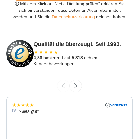
ⓘ
Mit dem Klick auf "Jetzt Dichtung prüfen" erklären Sie
sich einverstanden, dass Daten an Aiden übermittelt
werden und Sie die
Datenschutzerklärung
gelesen haben.
Qualität die überzeugt. Seit 1993.
★
★
★
★
★
4,86
basierend auf
5.318
echten
Kundenbewertungen
★
★
★
★
★
Verifiziert
“Alles gut”