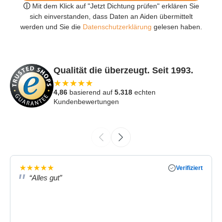
ⓘ
Mit dem Klick auf "Jetzt Dichtung prüfen" erklären Sie
sich einverstanden, dass Daten an Aiden übermittelt
werden und Sie die
Datenschutzerklärung
gelesen haben.
Qualität die überzeugt. Seit 1993.
★
★
★
★
★
4,86
basierend auf
5.318
echten
Kundenbewertungen
★
★
★
★
★
Verifiziert
“Alles gut”