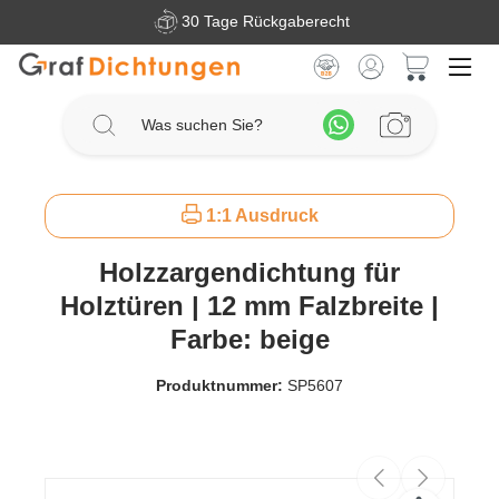
30 Tage Rückgaberecht
Zum Hauptinhalt springen
Warenkorb 
1:1 Ausdruck
Holzzargendichtung für
Holztüren | 12 mm Falzbreite |
Farbe: beige
Produktnummer:
SP5607
Bildergalerie überspringen