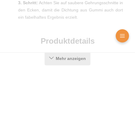
3. Schritt:
Achten Sie auf saubere Gehrungsschnitte in
den Ecken, damit die Dichtung aus Gummi auch dort
ein fabelhaftes Ergebnis erzielt.
Produktdetails
Mehr anzeigen
Farbe:
Schwarz
Nutbreite in mm:
6 mm
Falzbreite in mm:
8,5 mm
Hohlkammern:
2
Montageart:
Zum Einnuten
Material:
CEGRAN
Maße (H x B):
10,6 x 8,9 mm
Messenger
Kontakt
Bild-Upload