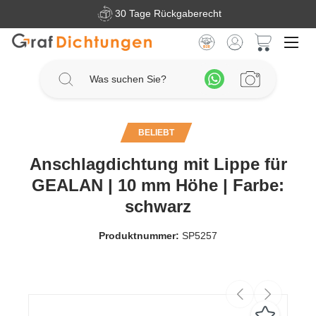
30 Tage Rückgaberecht
Zum Hauptinhalt springen
Warenkorb 
BELIEBT
Anschlagdichtung mit Lippe für
GEALAN | 10 mm Höhe | Farbe:
schwarz
Produktnummer:
SP5257
Bildergalerie überspringen