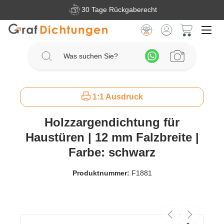
30 Tage Rückgaberecht
Zum Hauptinhalt springen
Warenkorb 
1:1 Ausdruck
Holzzargendichtung für
Haustüren | 12 mm Falzbreite |
Farbe: schwarz
Produktnummer:
F1881
Bildergalerie überspringen