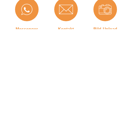
Falzbreite in mm:
12 mm
Material:
CEGRAN
Messenger
Kontakt
Bild-Upload
Maße (H x B):
14,7 x 12,2 mm
Selbstklebend:
0
Für Brandschutztüren:
Nein
Hersteller:
Graf-Dichtungen GmbH
Für Feuerschutztüren:
Nein
Telefon
Ratgeber
Versand
Herstellerinformationen
Graf-Dichtungen GmbH
Angaben zum Hersteller (Informationspflichten zur
GPSR Produktsicherheitsverordnung)
Kontakt zu uns