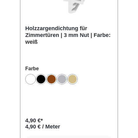
Holzzargendichtung für
St
 |
Zimmertüren | 3 mm Nut | Farbe:
Me
weiß
F
Produktgalerie überspringen
auswählen
Farbe
Fa
Weiß
Schwarz
Braun
Grau
Beige
 verfügbar.)
4,90 €*
5,
4,90 € / Meter
5,