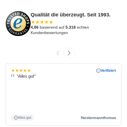
Qualität die überzeugt. Seit 1993.
★
★
★
★
★
4,86
basierend auf
5.318
echten
Kundenbewertungen
★
★
★
★
★
Verifiziert
“Alles gut”
Heistermannthomas
Alles gut