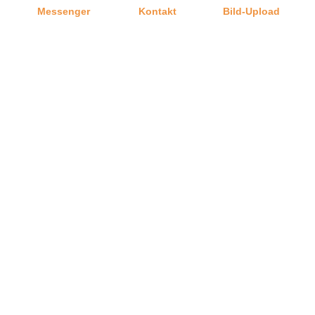
Messenger
Kontakt
Bild-Upload
Angaben zum Hersteller (Informationspflichten zur
GPSR Produktsicherheitsverordnung)
Graf-Dichtungen GmbH
Franz-Josef-Delonge Straße 12-14
81249 München, Deutschland
info@graf-dichtungen.de
Telefon
Ratgeber
Versand
Graf-Dichtungen GmbH
Kontakt zu uns
Impressum
Jobangebote
Datenschutz