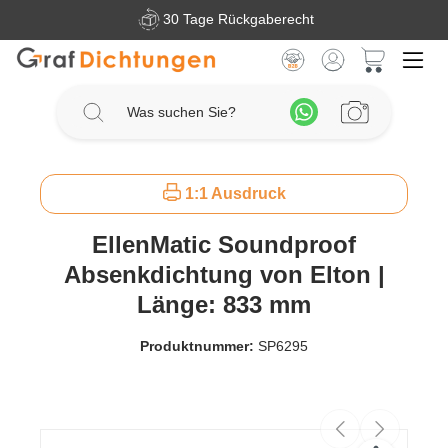
30 Tage Rückgaberecht
Zum Hauptinhalt springen
Warenkorb 
1:1 Ausdruck
EllenMatic Soundproof
Absenkdichtung von Elton |
Länge: 833 mm
Produktnummer:
SP6295
Bildergalerie überspringen