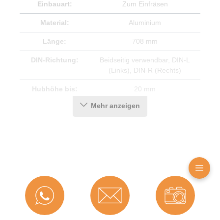
Einbauart:
Zum Einfräsen
Material:
Aluminium
Länge:
708 mm
DIN-Richtung:
Beidseitig verwendbar
, DIN-L
(Links)
, DIN-R (Rechts)
Hubhöhe bis:
20 mm
Mehr anzeigen
Hersteller:
Graf-Dichtungen GmbH
Türart:
Außentür;Innentür
Kürzbar um:
125 mm
Für
Nein
Feuerschutztüren:
Herstellerinformationen