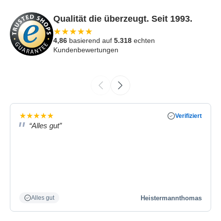
Qualität die überzeugt. Seit 1993.
★
★
★
★
★
4,86
basierend auf
5.318
echten
Kundenbewertungen
★
★
★
★
★
Verifiziert
“Alles gut”
Heistermannthomas
Alles gut