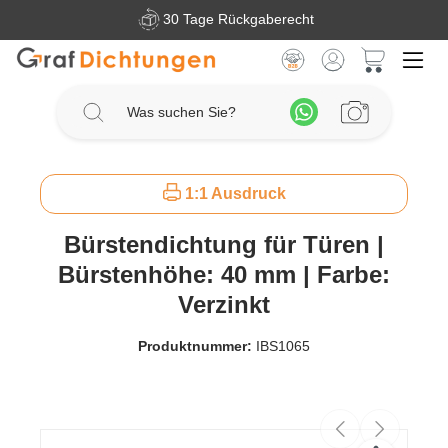
30 Tage Rückgaberecht
Zum Hauptinhalt springen
Warenkorb 
1:1 Ausdruck
Bürstendichtung für Türen |
Bürstenhöhe: 40 mm | Farbe:
Verzinkt
Produktnummer:
IBS1065
Bildergalerie überspringen