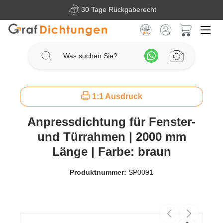
30 Tage Rückgaberecht
Zum Hauptinhalt springen
Warenkorb 
1:1 Ausdruck
Anpressdichtung für Fenster-
und Türrahmen | 2000 mm
Länge | Farbe: braun
Produktnummer:
SP0091
Bildergalerie überspringen