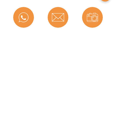
Montageart:
Zum Einnuten
Material:
CEGRAN
Maße (H x B):
20,8 x 9,2 mm
Selbstklebend:
Nein
Messenger
Kontakt
Bild-Upload
Hersteller:
Graf-Dichtungen GmbH
Dichtet ab bis zu ... mm:
11
Herstellerinformationen
Telefon
Ratgeber
Versand
Angaben zum Hersteller (Informationspflichten zur
GPSR Produktsicherheitsverordnung)
Graf-Dichtungen GmbH
Franz-Josef-Delonge Straße 12-14
Graf-Dichtungen GmbH
81249 München, Deutschland