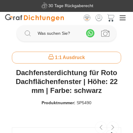
30 Tage Rückgaberecht
Zum Hauptinhalt springen
Warenkorb 
1:1 Ausdruck
Dachfensterdichtung für Roto
Dachflächenfenster | Höhe: 22
mm | Farbe: schwarz
Produktnummer:
SP5490
Bildergalerie überspringen