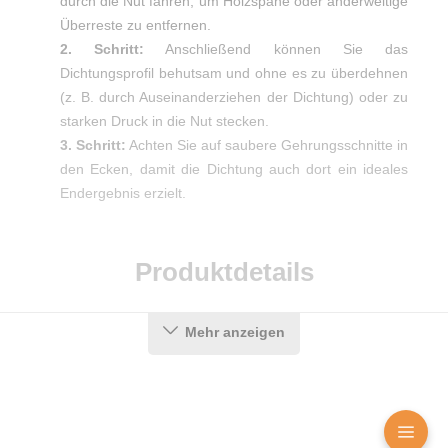
durch die Nut fahren, um Holzspäne oder anderweitige
Überreste zu entfernen.
2. Schritt:
Anschließend können Sie das
Dichtungsprofil behutsam und ohne es zu überdehnen
(z. B. durch Auseinanderziehen der Dichtung) oder zu
starken Druck in die Nut stecken.
3. Schritt:
Achten Sie auf saubere Gehrungsschnitte in
den Ecken, damit die Dichtung auch dort ein ideales
Endergebnis erzielt.
Produktdetails
Mehr anzeigen
Farbe:
Schwarz
Nutbreite in mm:
5 mm
Falzbreite in mm:
10 mm