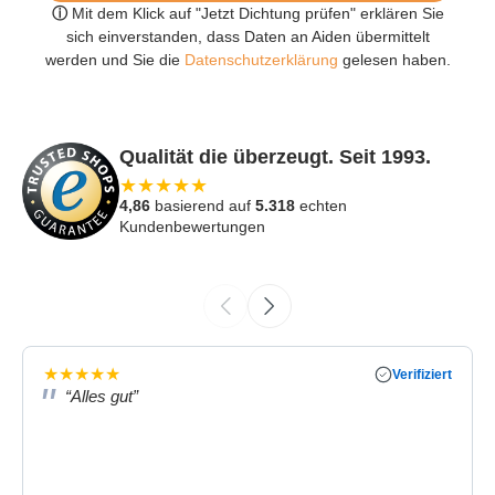
ⓘ
Mit dem Klick auf "Jetzt Dichtung prüfen" erklären Sie
sich einverstanden, dass Daten an Aiden übermittelt
werden und Sie die
Datenschutzerklärung
gelesen haben.
Qualität die überzeugt. Seit 1993.
★
★
★
★
★
4,86
basierend auf
5.318
echten
Kundenbewertungen
★
★
★
★
★
Verifiziert
“Alles gut”