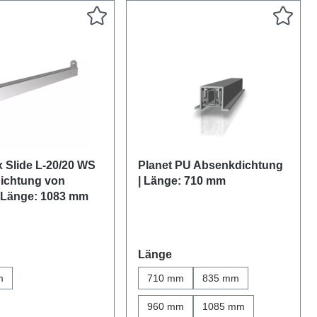
x Slide L-20/20 WS
Planet PU Absenkdichtung
ichtung von
| Länge: 710 mm
 Länge: 1083 mm
swählen
auswählen
Länge
m
710 mm
835 mm
960 mm
1085 mm