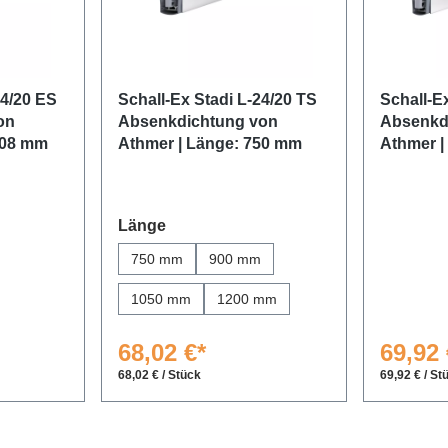
24/20 ES
Schall-Ex Stadi L-24/20 TS
Schall-E
on
Absenkdichtung von
Absenkd
208 mm
Athmer | Länge: 750 mm
Athmer |
auswählen
Länge
750 mm
900 mm
1050 mm
1200 mm
68,02 €*
69,92 
68,02 € / Stück
69,92 € / St