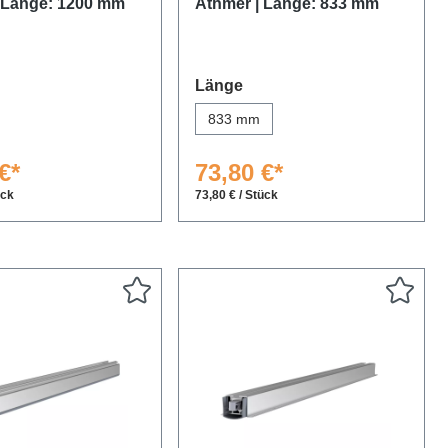
 Länge: 1200 mm
Athmer | Länge: 833 mm
auswählen
Länge
833 mm
€*
73,80 €*
ück
73,80 € / Stück