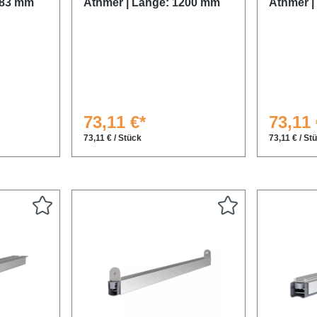
083 mm
Athmer | Länge: 1200 mm
Athmer |
73,11 €*
73,11 
73,11 € / Stück
73,11 € / St