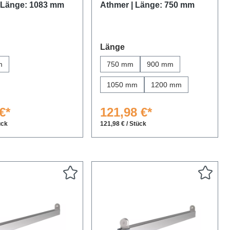
 Länge: 1083 mm
Athmer | Länge: 750 mm
swählen
auswählen
Länge
m
750 mm
900 mm
1050 mm
1200 mm
€*
121,98 €*
ück
121,98 € / Stück