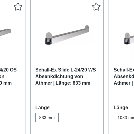
24/20 OS
Schall-Ex Slide L-24/20 WS
Schall-E
on
Absenkdichtung von
Absenkd
00 mm
Athmer | Länge: 833 mm
Athmer |
auswählen
au
Länge
Länge
833 mm
1083 m