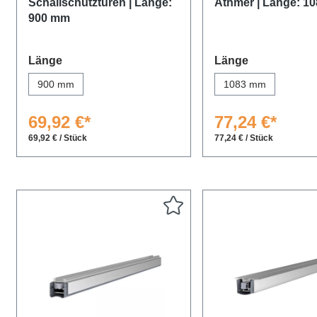
Schallschutztüren | Länge:
Athmer | Länge: 1
900 mm
auswählen
auswählen
Länge
Länge
900 mm
1083 mm
69,92 €*
77,24 €*
69,92 € / Stück
77,24 € / Stück