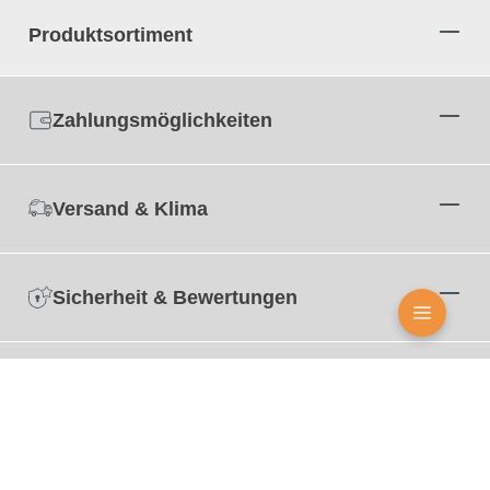
Produktsortiment
Zahlungsmöglichkeiten
Versand & Klima
Sicherheit & Bewertungen
Zertifizierungen
© Alle Markennamen, Warenzeichen und eingetragenen Warenzeichen sind Eigentum Ihrer
rechtmässigen Eigentümer und dienen hier nur der Beschreibung.
© 2004 - 2026 Graf-Dichtungen GmbH. Amtsgericht München HRB 104 496 –