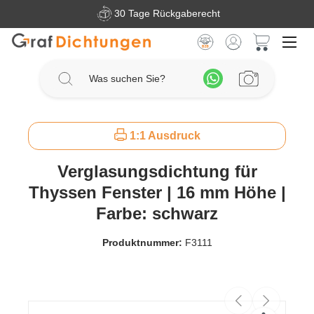
30 Tage Rückgaberecht
Zum Hauptinhalt springen
Warenkorb 
1:1 Ausdruck
Verglasungsdichtung für
Thyssen Fenster | 16 mm Höhe |
Farbe: schwarz
Produktnummer:
F3111
Bildergalerie überspringen