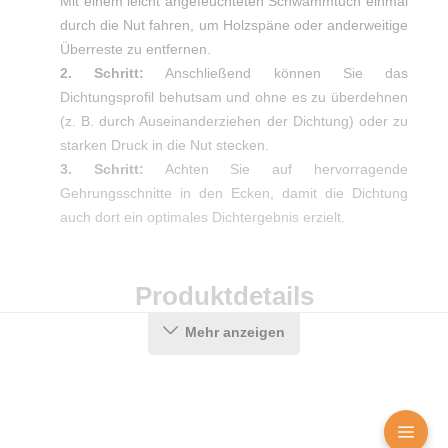
Mit einem leicht angefeuchteten Schwammtuch einmal
durch die Nut fahren, um Holzspäne oder anderweitige
Überreste zu entfernen.
2. Schritt:
Anschließend können Sie das
Dichtungsprofil behutsam und ohne es zu überdehnen
(z. B. durch Auseinanderziehen der Dichtung) oder zu
starken Druck in die Nut stecken.
3. Schritt:
Achten Sie auf hervorragende
Gehrungsschnitte in den Ecken, damit die Dichtung
auch dort ein optimales Dichtergebnis erzielt.
Produktdetails
Mehr anzeigen
Farbe:
Schwarz
Nutbreite in mm:
7 mm
Material:
CEGRAN