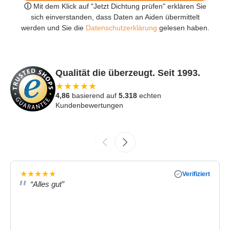
ⓘ
Mit dem Klick auf "Jetzt Dichtung prüfen" erklären Sie
sich einverstanden, dass Daten an Aiden übermittelt
werden und Sie die
Datenschutzerklärung
gelesen haben.
Qualität die überzeugt. Seit 1993.
★
★
★
★
★
4,86
basierend auf
5.318
echten
Kundenbewertungen
★
★
★
★
★
Verifiziert
“Alles gut”