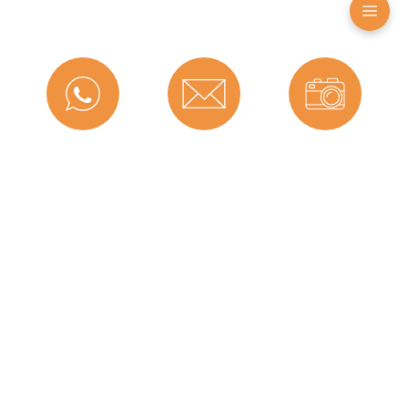
Farbe:
Schwarz
Nutbreite in mm:
4 mm
Material:
CEGRAN
Messenger
Kontakt
Bild-Upload
Maße (H x B):
15,9 x 7,7 mm
Selbstklebend:
0
Für Brandschutztüren:
Nein
Hersteller:
Graf-Dichtungen GmbH
Für Feuerschutztüren:
Nein
Telefon
Ratgeber
Versand
Herstellerinformationen
Graf-Dichtungen GmbH