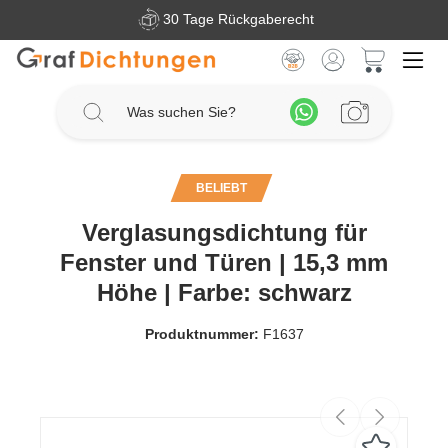
30 Tage Rückgaberecht
Zum Hauptinhalt springen
Warenkorb 
BELIEBT
Verglasungsdichtung für
Fenster und Türen | 15,3 mm
Höhe | Farbe: schwarz
Produktnummer:
F1637
Bildergalerie überspringen