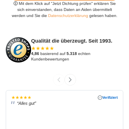
ⓘ
Mit dem Klick auf "Jetzt Dichtung prüfen" erklären Sie
sich einverstanden, dass Daten an Aiden übermittelt
werden und Sie die
Datenschutzerklärung
gelesen haben.
Qualität die überzeugt. Seit 1993.
★
★
★
★
★
4,86
basierend auf
5.318
echten
Kundenbewertungen
★
★
★
★
★
Verifiziert
“Alles gut”