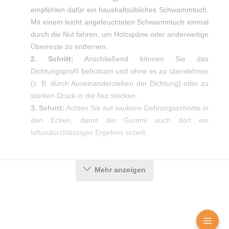
empfehlen dafür ein haushaltsübliches Schwammtuch.
Mit einem leicht angefeuchteten Schwammtuch einmal
durch die Nut fahren, um Holzspäne oder anderweitige
Überreste zu entfernen.
2. Schritt:
Anschließend können Sie das
Dichtungsprofil behutsam und ohne es zu überdehnen
(z. B. durch Auseinanderziehen der Dichtung) oder zu
starken Druck in die Nut stecken.
3. Schritt:
Achten Sie auf saubere Gehrungsschnitte in
den Ecken, damit der Gummi auch dort ein
luftundurchlässiges Ergebnis erzielt.
Produktdetails
Mehr anzeigen
Farbe:
Schwarz
Nutbreite in mm:
4 mm