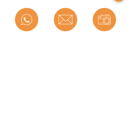
Falzbreite in mm:
8 mm
Montageart:
Zum Einnuten
Material:
CEGRAN
Messenger
Kontakt
Bild-Upload
Maße (H x B):
8,6 x 14,2 mm
Selbstklebend:
0
Für Brandschutztüren:
Nein
Hersteller:
Graf-Dichtungen GmbH
Dichtet ab bis zu ... mm:
8
Telefon
Ratgeber
Versand
Herstellerinformationen
Graf-Dichtungen GmbH
Angaben zum Hersteller (Informationspflichten zur