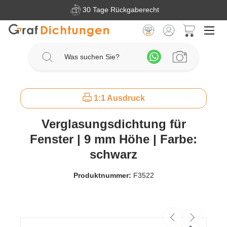
30 Tage Rückgaberecht
Zum Hauptinhalt springen
Warenkorb 
1:1 Ausdruck
Verglasungsdichtung für
Fenster | 9 mm Höhe | Farbe:
schwarz
Produktnummer:
F3522
Bildergalerie überspringen