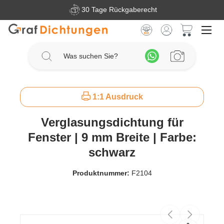
30 Tage Rückgaberecht
Zum Hauptinhalt springen
Warenkorb 
1:1 Ausdruck
Verglasungsdichtung für
Fenster | 9 mm Breite | Farbe:
schwarz
Produktnummer:
F2104
Bildergalerie überspringen