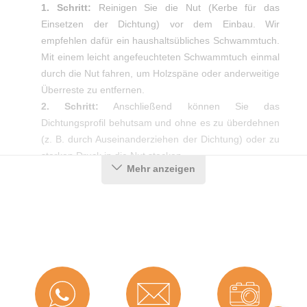
1. Schritt:
Reinigen Sie die Nut (Kerbe für das
Einsetzen der Dichtung) vor dem Einbau. Wir
empfehlen dafür ein haushaltsübliches Schwammtuch.
Mit einem leicht angefeuchteten Schwammtuch einmal
durch die Nut fahren, um Holzspäne oder anderweitige
Überreste zu entfernen.
2. Schritt:
Anschließend können Sie das
Dichtungsprofil behutsam und ohne es zu überdehnen
(z. B. durch Auseinanderziehen der Dichtung) oder zu
starken Druck in die Nut stecken.
Mehr anzeigen
3. Schritt:
Achten Sie auf saubere Gehrungsschnitte in
den Ecken, damit das Dichtprofil auch dort ein
luftdichtes Ergebnis erzielt.
Produktdetails
Farbe:
Schwarz