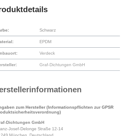
roduktdetails
arbe:
Schwarz
terial:
EPDM
inbauort:
Verdeck
rsteller:
Graf-Dichtungen GmbH
erstellerinformationen
ngaben zum Hersteller (Informationspflichten zur GPSR
roduktsicherheitsverordnung)
raf-Dichtungen GmbH
ranz-Josef-Delonge Straße 12-14
1249 München, Deutschland