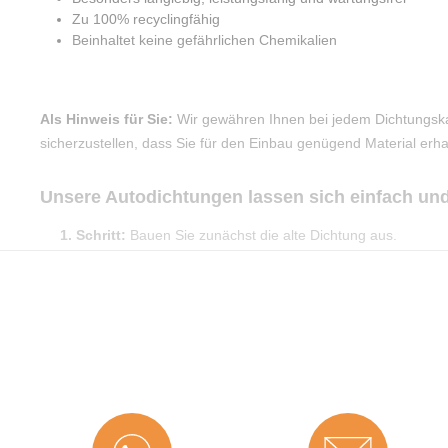
Zu 100% recyclingfähig
Beinhaltet keine gefährlichen Chemikalien
Als Hinweis für Sie:
Wir gewähren Ihnen bei jedem Dichtungska
sicherzustellen, dass Sie für den Einbau genügend Material erha
Unsere Autodichtungen lassen sich einfach un
1. Schritt:
Bauen Sie zunächst die alte Dichtung aus.
2. Schritt:
Reinigen Sie die Dichtungsaufnahme vor dem 
Lackverträglichkeit prüfen), um Dreck oder anderweitige Über
3. Schritt:
Nun können Sie den Dichtgummi schonend in die 
überdehnen oder zu starken Druck auszuüben, da sonst die D