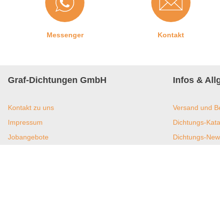
Messenger
Kontakt
Graf-Dichtungen GmbH
Infos & Al
Kontakt zu uns
Versand und B
Impressum
Dichtungs-Kata
Jobangebote
Dichtungs-New
Datenschutz
Umweltmanagem
AGB
Videos auf You
Barrierefreiheitserklärung
Über Graf Dic
Widerrufsrecht und Widerrufsformular
Affiliate Prog
Privatsphäre-Einstellungen
Filialen