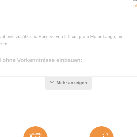
in
uf eine zusätzliche Reserve von 3-5 cm pro 5 Meter Länge, um
lten.
d ohne Vorkenntnisse einbauen:
Einbau. Hierfür eignet sich unser
hauseigener Reiniger
(auf
Mehr anzeigen
reste zu entfernen.
Nut eindrücken. Achten Sie hierbei darauf, das Profil nicht zu
ichtleistung unter Umständen nicht gewährleistet werden kann.