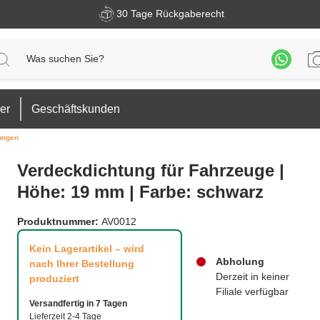
30 Tage Rückgaberecht
er
Geschäftskunden
ungen
Verdeckdichtung für Fahrzeuge |
Höhe: 19 mm | Farbe: schwarz
Produktnummer:
AV0012
Kein Lagerartikel – wird
Abholung
nach Ihrer Bestellung
Derzeit in keiner
produziert
Filiale verfügbar
Versandfertig in 7 Tagen
Lieferzeit 2-4 Tage