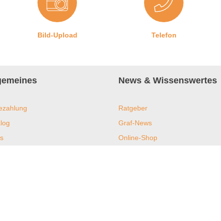
Bild-Upload
Telefon
lgemeines
News & Wissenswertes
ezahlung
Ratgeber
log
Graf-News
s
Online-Shop
ent und Nachhaltigkeit
Downloads
tube
Expertentipps
htungen
Lexikon
ramm
Häufig gestellte Fragen (FAQ)