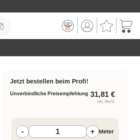
Warenk
Jetzt bestellen beim Profi!
31,81
€
Unverbindliche Preisempfehlung
inkl. MwSt.
Produkt Anzahl: Gib den gewünschten W
-
+
Meter