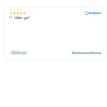
★
★
★
★
★
Verifiziert
“Alles gut”
Heistermannthomas
Alles gut