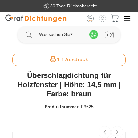
30 Tage Rückgaberecht
Zum Hauptinhalt springen
Warenkorb 
1:1 Ausdruck
Überschlagdichtung für
Holzfenster | Höhe: 14,5 mm |
Farbe: braun
Produktnummer:
F3625
Bildergalerie überspringen