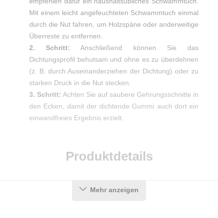
empfehlen dafür ein haushaltsübliches Schwammtuch.
Mit einem leicht angefeuchteten Schwammtuch einmal
durch die Nut fahren, um Holzspäne oder anderweitige
Überreste zu entfernen.
2. Schritt:
Anschließend können Sie das
Dichtungsprofil behutsam und ohne es zu überdehnen
(z. B. durch Auseinanderziehen der Dichtung) oder zu
starken Druck in die Nut stecken.
3. Schritt:
Achten Sie auf saubere Gehrungsschnitte in
den Ecken, damit der dichtende Gummi auch dort ein
einwandfreies Ergebnis erzielt.
Produktdetails
Farbe:
Braun
Mehr anzeigen
Nutbreite in mm:
4 mm