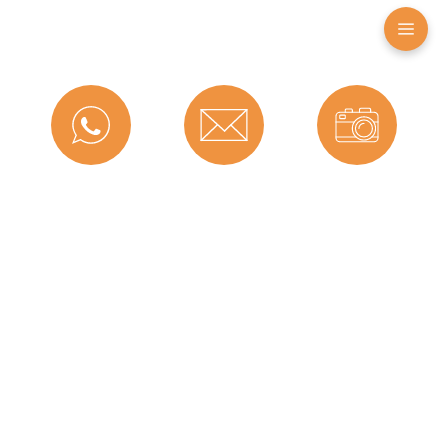
Falzbreite in mm:
10 mm
Hohlkammern:
1
Montageart:
Zum Einnuten
Material:
TPE (Thermoplastisches
Elastomer)
Maße (H x B):
14,5 x 7,5 mm
Messenger
Kontakt
Bild-Upload
Selbstklebend:
0
Für
Nein
Brandschutztüren:
Hersteller:
Graf-Dichtungen GmbH
Dichtet ab bis zu ...
7
Telefon
Ratgeber
Versand
mm: