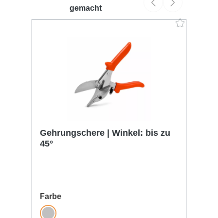
gemacht
Gehrungschere | Winkel: bis zu
Di
Produktgalerie überspringen
45°
fü
auswählen
Farbe
Fa